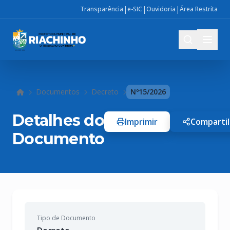
|
|
|
Transparência
e-SIC
Ouvidoria
Área Restrita
Documentos
Decreto
Nº15/2026
Início
Detalhes do
Imprimir
Compartil
Documento
Tipo de Documento